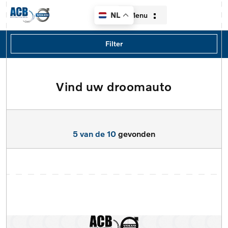
Menu
NL
Filters
Filter
Merk
pagina4
Vind uw droomauto
Home
Model
Aanbod
Model
5 van de 10
gevonden
Diensten
Type
Over ons
Brandstof
Contact
Transmissie
Verkocht
Locatie