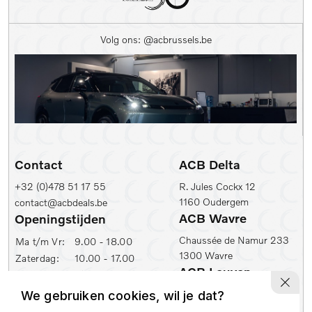
Kleur
Volg ons: @acbrussels.be
Kleur
Carrosserie
Prijs (€)
-
Contact
ACB Delta
Kilometerstand Van
+32 (0)478 51 17 55
R. Jules Cockx 12
1160 Oudergem
contact@acbdeals.be
Kilometerstand tot
ACB Wavre
Openingstijden
Chaussée de Namur 233
Ma t/m Vr:
9.00 - 18.00
1300 Wavre
Zaterdag:
10.00 - 17.00
1e inschrijfdatum min
ACB Leuven
ACB Zaventem
Ambachtenlaan 2
We gebruiken cookies, wil je dat?
Leuvensesteenweg 430
1e inschrijfdatum max
3001 Leuven
1930 Zaventem