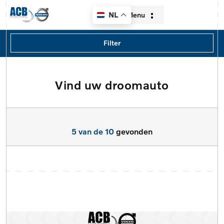
Menu
NL
Filters
Filter
Merk
volvo
Vind uw droomauto
Home
Model
Aanbod
Model
5 van de 10
gevonden
Diensten
Type
Over ons
Brandstof
Contact
Transmissie
Verkocht
Locatie