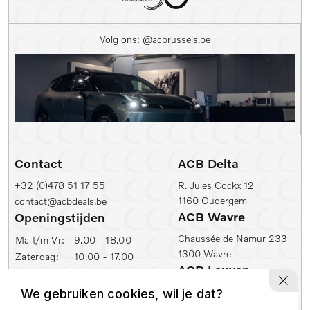
Kleur
Volg ons: @acbrussels.be
Kleur
Carrosserie
Prijs (€)
-
Contact
ACB Delta
Kilometerstand Van
+32 (0)478 51 17 55
R. Jules Cockx 12
1160 Oudergem
contact@acbdeals.be
Kilometerstand tot
ACB Wavre
Openingstijden
Chaussée de Namur 233
Ma t/m Vr:
9.00 - 18.00
1300 Wavre
Zaterdag:
10.00 - 17.00
1e inschrijfdatum min
ACB Leuven
ACB Zaventem
Ambachtenlaan 2
We gebruiken cookies, wil je dat?
Leuvensesteenweg 430
1e inschrijfdatum max
3001 Leuven
1930 Zaventem