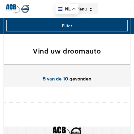
Menu
NL
Filters
Filter
Merk
volvo
Vind uw droomauto
Home
Model
Aanbod
Model
5 van de 10
gevonden
Diensten
Type
Over ons
Brandstof
Contact
Transmissie
Verkocht
Locatie