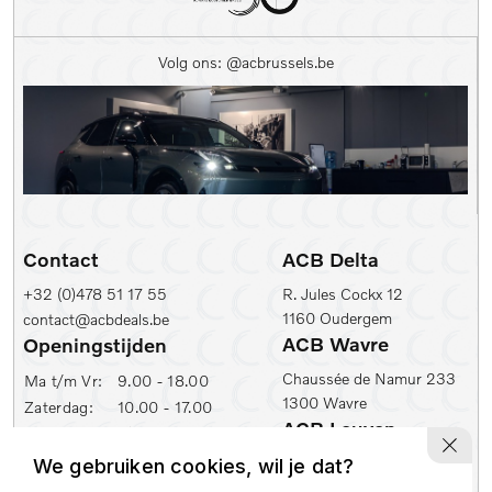
Kleur
Volg ons: @acbrussels.be
Kleur
Carrosserie
Prijs (€)
-
Contact
ACB Delta
Kilometerstand Van
+32 (0)478 51 17 55
R. Jules Cockx 12
1160 Oudergem
contact@acbdeals.be
Kilometerstand tot
ACB Wavre
Openingstijden
Chaussée de Namur 233
Ma t/m Vr:
9.00 - 18.00
1300 Wavre
Zaterdag:
10.00 - 17.00
1e inschrijfdatum min
ACB Leuven
ACB Zaventem
Ambachtenlaan 2
We gebruiken cookies, wil je dat?
Leuvensesteenweg 430
1e inschrijfdatum max
3001 Leuven
1930 Zaventem