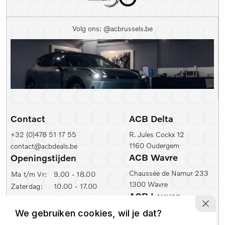
Kleur
Volg ons: @acbrussels.be
Kleur
Carrosserie
Prijs (€)
-
Contact
ACB Delta
Kilometerstand Van
+32 (0)478 51 17 55
R. Jules Cockx 12
1160 Oudergem
contact@acbdeals.be
Kilometerstand tot
ACB Wavre
Openingstijden
Chaussée de Namur 233
Ma t/m Vr:
9.00 - 18.00
1300 Wavre
Zaterdag:
10.00 - 17.00
1e inschrijfdatum min
ACB Leuven
ACB Zaventem
Ambachtenlaan 2
We gebruiken cookies, wil je dat?
Leuvensesteenweg 430
1e inschrijfdatum max
3001 Leuven
1930 Zaventem