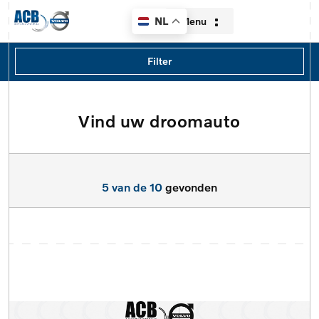
Menu
NL
Filters
Filter
Merk
volvo
Vind uw droomauto
Home
Model
Aanbod
Model
5 van de 10
gevonden
Diensten
Type
Over ons
Brandstof
Contact
Transmissie
Verkocht
Locatie