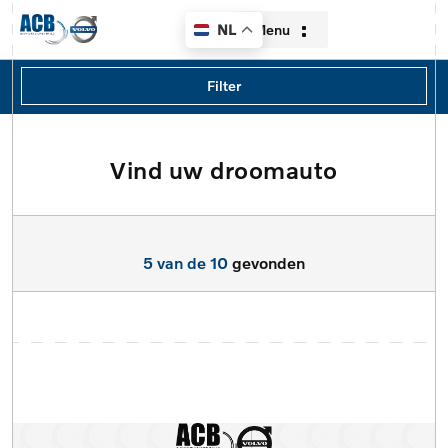
Menu
NL
Filters
Filter
Merk
volvo
Vind uw droomauto
Home
Model
Aanbod
Model
5 van de 10
gevonden
Diensten
Type
Over ons
Brandstof
Contact
Transmissie
Verkocht
Locatie