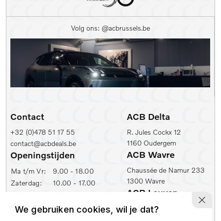
Kleur
Volg ons: @acbrussels.be
Kleur
Carrosserie
Prijs (€)
-
Contact
ACB Delta
Kilometerstand Van
+32 (0)478 51 17 55
R. Jules Cockx 12
1160 Oudergem
contact@acbdeals.be
Kilometerstand tot
ACB Wavre
Openingstijden
Chaussée de Namur 233
Ma t/m Vr:
9.00 - 18.00
1300 Wavre
Zaterdag:
10.00 - 17.00
1e inschrijfdatum min
ACB Leuven
ACB Zaventem
Ambachtenlaan 2
We gebruiken cookies, wil je dat?
Leuvensesteenweg 430
1e inschrijfdatum max
3001 Leuven
1930 Zaventem