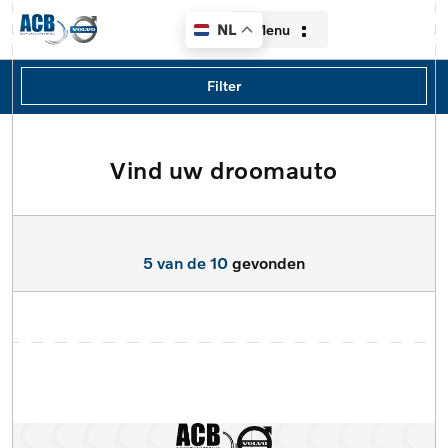
Menu
NL
Filters
Filter
Merk
volvo
Vind uw droomauto
Home
Model
Aanbod
Model
5 van de 10
gevonden
Diensten
Type
Over ons
Brandstof
Contact
Transmissie
Verkocht
Locatie