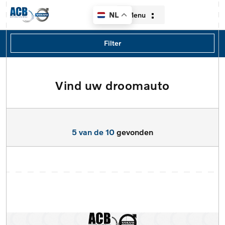
Menu
NL
Filters
Filter
Merk
Merk
Vind uw droomauto
Home
Model
Aanbod
Model
5 van de 10
gevonden
Diensten
Type
Over ons
Brandstof
Contact
Transmissie
Verkocht
Locatie