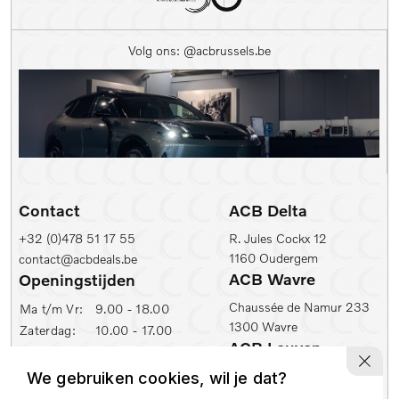
Kleur
Volg ons: @acbrussels.be
Kleur
Carrosserie
Prijs (€)
-
Contact
ACB Delta
Kilometerstand Van
+32 (0)478 51 17 55
R. Jules Cockx 12
1160 Oudergem
contact@acbdeals.be
Kilometerstand tot
ACB Wavre
Openingstijden
Chaussée de Namur 233
Ma t/m Vr:
9.00 - 18.00
1300 Wavre
Zaterdag:
10.00 - 17.00
1e inschrijfdatum min
ACB Leuven
ACB Zaventem
Ambachtenlaan 2
We gebruiken cookies, wil je dat?
Leuvensesteenweg 430
1e inschrijfdatum max
3001 Leuven
1930 Zaventem