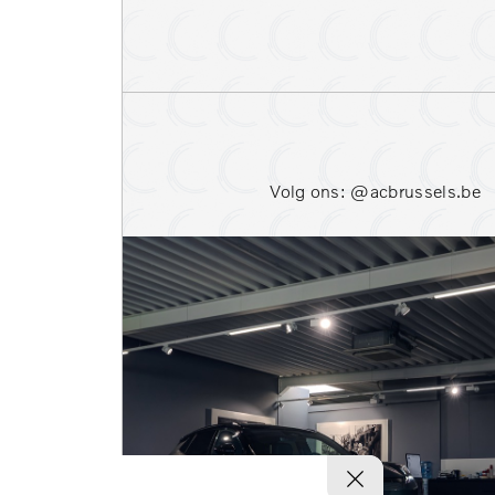
Parkeersensoren voor
Stoelverwarming voor
Warmtepomp
Volg ons: @acbrussels.be
Bekijk resultaten