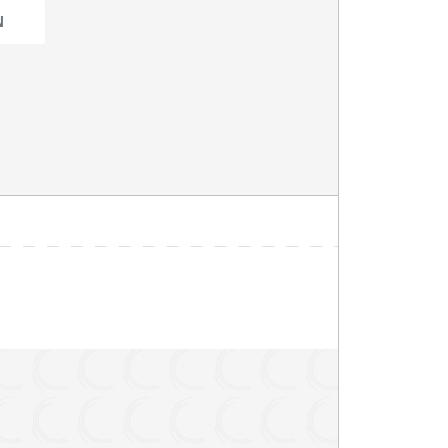
 zitplaatsen
pple CarPlay
arkeersensoren