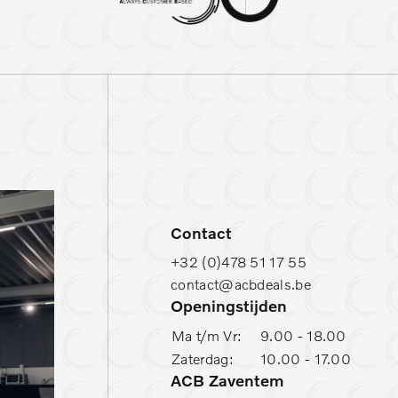
Reservewiel (thuiskomer)
S
Stuurwielverwarming
T
Contact
+32 (0)478 51 17 55
contact@acbdeals.be
Openingstijden
Ma t/m Vr:
9.00 - 18.00
Zaterdag:
10.00 - 17.00
ACB Zaventem