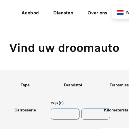
N
Aanbod
Diensten
Over ons
Vind uw droomauto
Type
Brandstof
Transmiss
Prijs (€)
Carrosserie
-