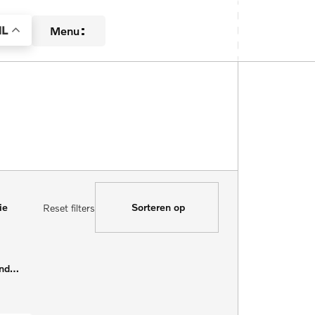
L
Menu
Aanbod
Diensten
Over ons
ie
Sorteren op
Reset filters
Contact
Verkocht
Kilometerstand Van