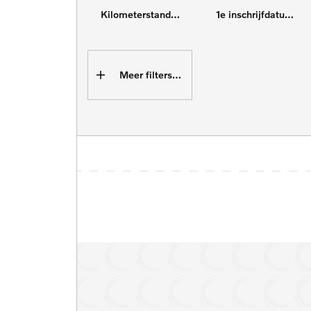
Kilometerstand tot
1e inschrijfdatum min
Meer filters (16)
4x4
Adaptive cruise control
Cruise control