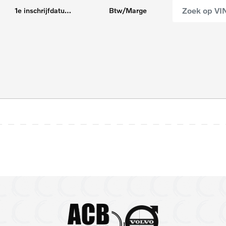
1e inschrijfdatum max
Btw/Marge
5 zitplaatsen
7
Android Auto
A
Panoramadak
P