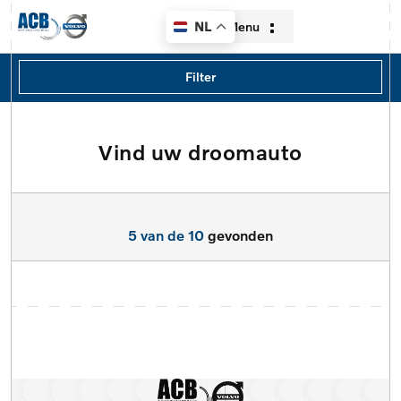
Menu
NL
Filters
Filter
Merk
Merk
Vind uw droomauto
Home
Model
Aanbod
Model
5 van de 10
gevonden
Diensten
Type
Over ons
Brandstof
Contact
Transmissie
Verkocht
Locatie