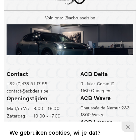
Kleur
Volg ons: @acbrussels.be
Kleur
Carrosserie
Prijs (€)
-
Contact
ACB Delta
Kilometerstand Van
+32 (0)478 51 17 55
R. Jules Cockx 12
1160 Oudergem
contact@acbdeals.be
Kilometerstand tot
ACB Wavre
Openingstijden
Chaussée de Namur 233
Ma t/m Vr:
9.00 - 18.00
1300 Wavre
Zaterdag:
10.00 - 17.00
1e inschrijfdatum min
ACB Leuven
ACB Zaventem
Ambachtenlaan 2
We gebruiken cookies, wil je dat?
Leuvensesteenweg 430
1e inschrijfdatum max
3001 Leuven
1930 Zaventem