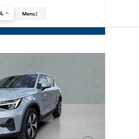
L
Menu
Aanbod
Diensten
Over ons
Contact
Verkocht