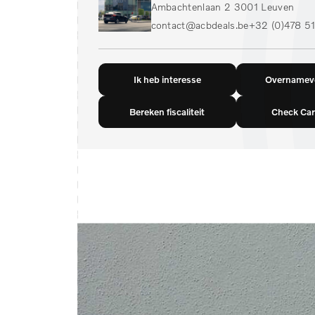
Ambachtenlaan 2 3001 Leuven
contact@acbdeals.be
+32 (0)478 51
Ik heb interesse
Overnamevo
Bereken fiscaliteit
Check Car