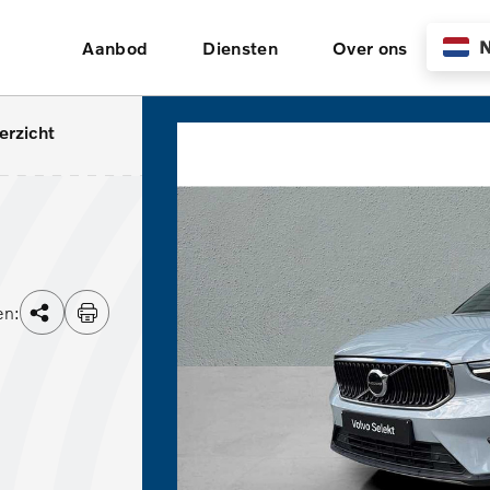
N
Aanbod
Diensten
Over ons
erzicht
en: