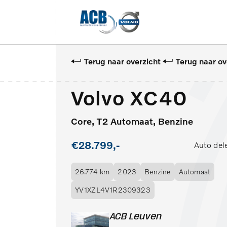
Terug naar overzicht
Terug naar ov
Volvo XC40
Core, T2 Automaat, Benzine
€28.799,-
Auto del
26.774 km
2023
Benzine
Automaat
YV1XZL4V1R2309323
ACB Leuven