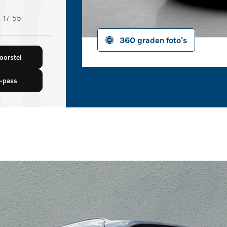
 17 55
360 graden foto's
orstel
-pass