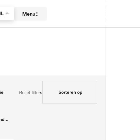
L
Menu
Aanbod
Diensten
Over ons
ie
Sorteren op
Reset filters
Contact
Verkocht
Kilometerstand Van