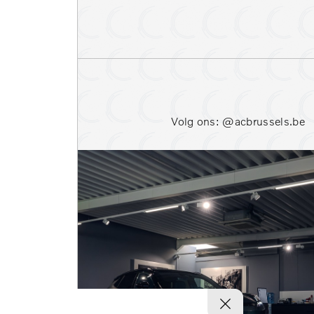
Parkeersensoren voor
Stoelverwarming voor
Warmtepomp
Volg ons: @acbrussels.be
Bekijk resultaten