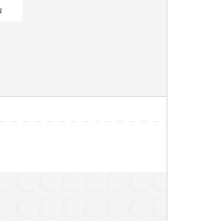
 zitplaatsen
pple CarPlay
arkeersensoren