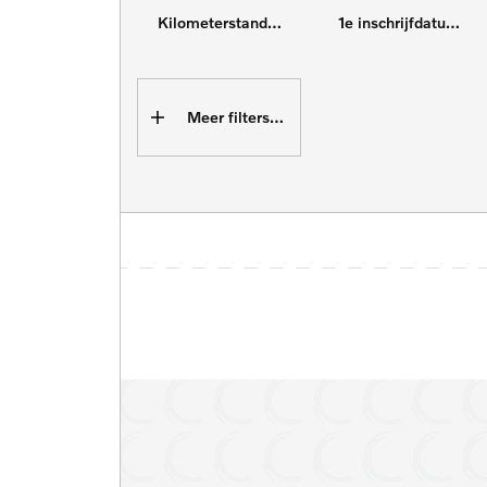
Kilometerstand tot
1e inschrijfdatum min
Meer filters (16)
4x4
Adaptive cruise control
Cruise control