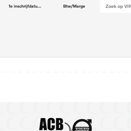
1e inschrijfdatum max
Btw/Marge
5 zitplaatsen
7
Android Auto
A
Panoramadak
P