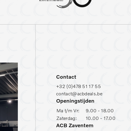
Reservewiel (thuiskomer)
S
Stuurwielverwarming
T
Contact
+32 (0)478 51 17 55
contact@acbdeals.be
Openingstijden
Ma t/m Vr:
9.00 - 18.00
Zaterdag:
10.00 - 17.00
ACB Zaventem