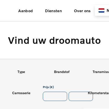
N
Aanbod
Diensten
Over ons
Vind uw droomauto
Type
Brandstof
Transmiss
Prijs (€)
Carrosserie
-