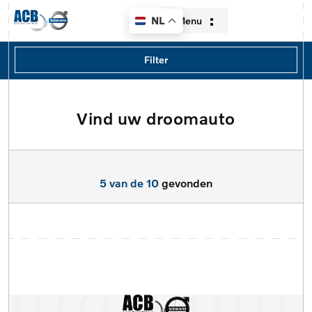
Menu
NL
Filters
Filter
Merk
Merk
Vind uw droomauto
Home
Model
Aanbod
Model
5 van de 10
gevonden
Diensten
Type
Over ons
Brandstof
Contact
Transmissie
Verkocht
Locatie