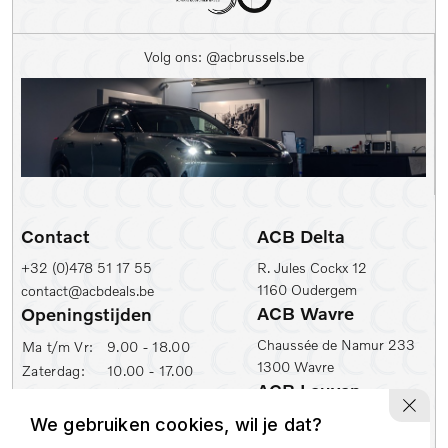
Kleur
Volg ons: @acbrussels.be
Kleur
Carrosserie
Prijs (€)
-
Contact
ACB Delta
Kilometerstand Van
+32 (0)478 51 17 55
R. Jules Cockx 12
1160 Oudergem
contact@acbdeals.be
Kilometerstand tot
ACB Wavre
Openingstijden
Chaussée de Namur 233
Ma t/m Vr:
9.00 - 18.00
1300 Wavre
Zaterdag:
10.00 - 17.00
1e inschrijfdatum min
ACB Leuven
ACB Zaventem
Ambachtenlaan 2
We gebruiken cookies, wil je dat?
Leuvensesteenweg 430
1e inschrijfdatum max
3001 Leuven
1930 Zaventem