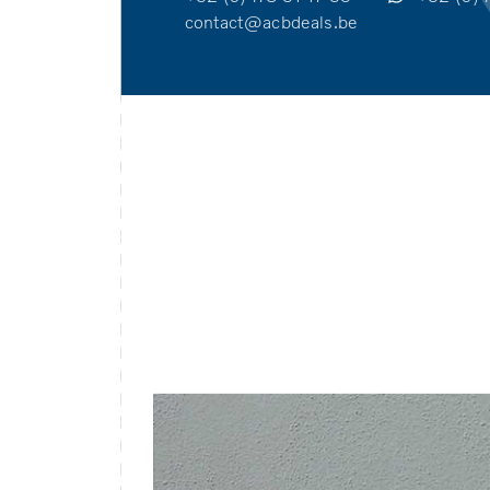
contact@acbdeals.be