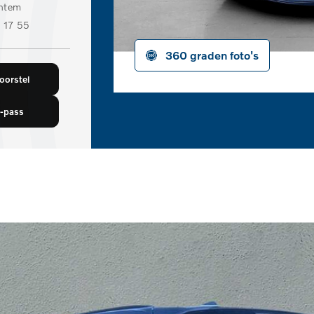
ntem
 17 55
360 graden foto's
orstel
-pass