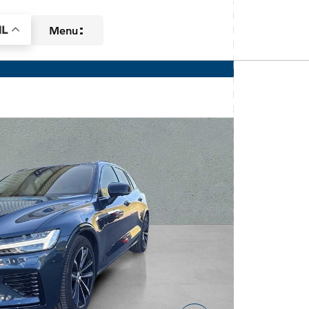
L
Menu
Aanbod
Diensten
Over ons
Contact
Verkocht