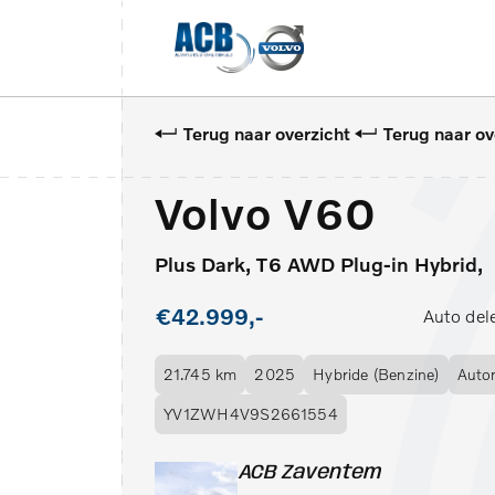
Terug naar overzicht
Terug naar ov
Volvo V60
Plus Dark, T6 AWD Plug-in Hybrid,
€42.999,-
Auto del
21.745 km
2025
Hybride (Benzine)
Auto
YV1ZWH4V9S2661554
ACB Zaventem