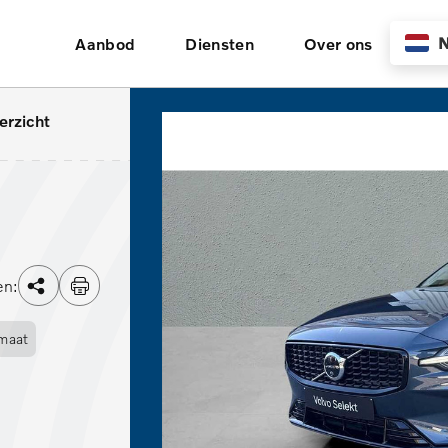
N
Aanbod
Diensten
Over ons
erzicht
en:
maat