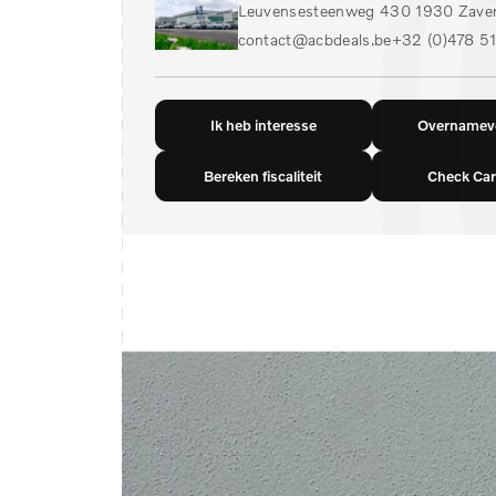
Leuvensesteenweg 430 1930 Zave
contact@acbdeals.be
+32 (0)478 51
Ik heb interesse
Overnamevo
Bereken fiscaliteit
Check Car