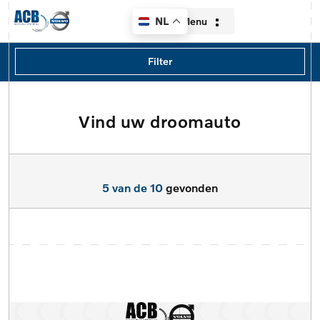
Menu
NL
Filters
Filter
Merk
Merk
Vind uw droomauto
Home
Model
Aanbod
Model
5 van de 10
gevonden
Diensten
Type
Over ons
Brandstof
Contact
Transmissie
Verkocht
Locatie