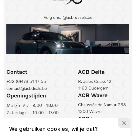
Kleur
Volg ons: @acbrussels.be
Kleur
Carrosserie
Prijs (€)
-
Contact
ACB Delta
Kilometerstand Van
+32 (0)478 51 17 55
R. Jules Cockx 12
1160 Oudergem
contact@acbdeals.be
Kilometerstand tot
ACB Wavre
Openingstijden
Chaussée de Namur 233
Ma t/m Vr:
9.00 - 18.00
1300 Wavre
Zaterdag:
10.00 - 17.00
1e inschrijfdatum min
ACB Leuven
ACB Zaventem
Ambachtenlaan 2
We gebruiken cookies, wil je dat?
Leuvensesteenweg 430
1e inschrijfdatum max
3001 Leuven
1930 Zaventem