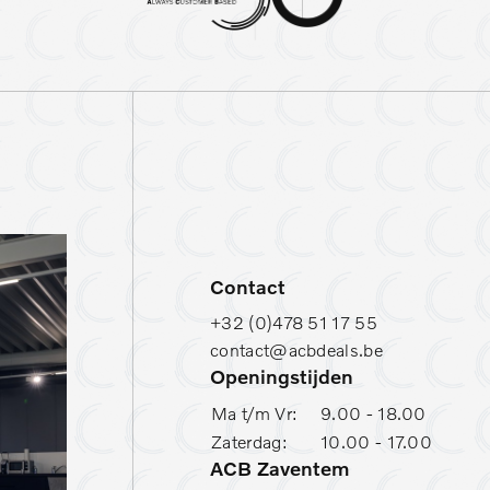
Reservewiel (thuiskomer)
S
Stuurwielverwarming
T
Contact
+32 (0)478 51 17 55
contact@acbdeals.be
Openingstijden
Ma t/m Vr:
9.00 - 18.00
Zaterdag:
10.00 - 17.00
ACB Zaventem