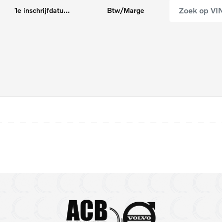
1e inschrijfdatum max
Btw/Marge
5 zitplaatsen
7
Android Auto
A
Panoramadak
P