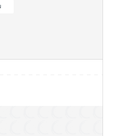
 zitplaatsen
pple CarPlay
arkeersensoren