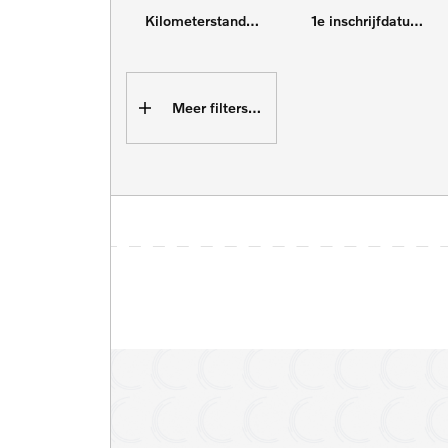
Kilometerstand tot
1e inschrijfdatum min
Meer filters (16)
4x4
Adaptive cruise control
Cruise control