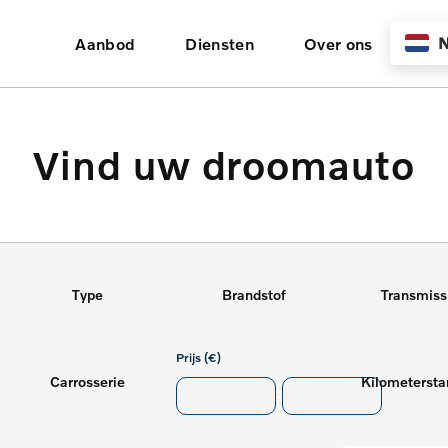
N
Aanbod
Diensten
Over ons
Vind uw droomauto
Type
Brandstof
Transmiss
Prijs (€)
Carrosserie
-