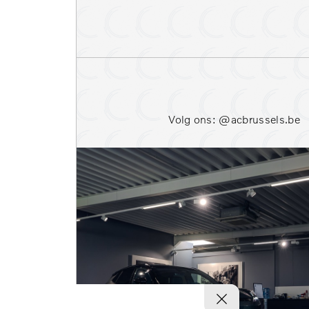
Parkeersensoren voor
Stoelverwarming voor
Warmtepomp
Volg ons: @acbrussels.be
Bekijk resultaten