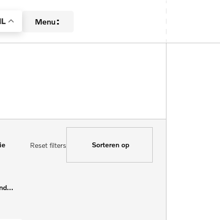
L
Menu
Aanbod
Diensten
Over ons
ie
Sorteren op
Reset filters
Contact
Verkocht
Kilometerstand Van