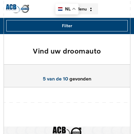
Menu
NL
Filters
Filter
Merk
Merk
Vind uw droomauto
Home
Model
Aanbod
Model
5 van de 10
gevonden
Diensten
Type
Over ons
Brandstof
Contact
Transmissie
Verkocht
Locatie