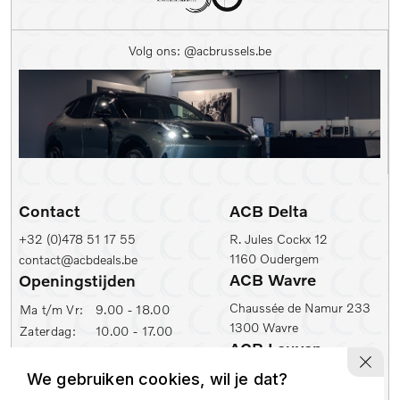
Kleur
Volg ons: @acbrussels.be
Kleur
Carrosserie
Prijs (€)
-
Contact
ACB Delta
Kilometerstand Van
+32 (0)478 51 17 55
R. Jules Cockx 12
1160 Oudergem
contact@acbdeals.be
Kilometerstand tot
ACB Wavre
Openingstijden
Chaussée de Namur 233
Ma t/m Vr:
9.00 - 18.00
1300 Wavre
Zaterdag:
10.00 - 17.00
1e inschrijfdatum min
ACB Leuven
ACB Zaventem
Ambachtenlaan 2
We gebruiken cookies, wil je dat?
Leuvensesteenweg 430
1e inschrijfdatum max
3001 Leuven
1930 Zaventem