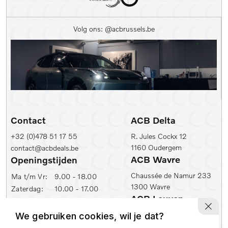
Kleur
Volg ons: @acbrussels.be
Kleur
Carrosserie
Prijs (€)
-
Contact
ACB Delta
Kilometerstand Van
+32 (0)478 51 17 55
R. Jules Cockx 12
1160 Oudergem
contact@acbdeals.be
Kilometerstand tot
ACB Wavre
Openingstijden
Chaussée de Namur 233
Ma t/m Vr:
9.00 - 18.00
1300 Wavre
Zaterdag:
10.00 - 17.00
1e inschrijfdatum min
ACB Leuven
ACB Zaventem
Ambachtenlaan 2
We gebruiken cookies, wil je dat?
Leuvensesteenweg 430
1e inschrijfdatum max
3001 Leuven
1930 Zaventem