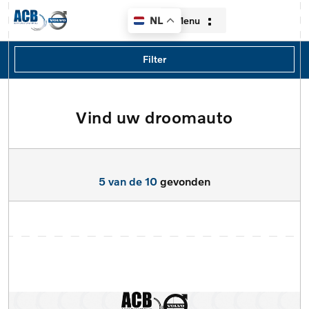
Menu
NL
Filters
Filter
Merk
Merk
Vind uw droomauto
Home
Model
Aanbod
Model
5 van de 10
gevonden
Diensten
Type
Over ons
Brandstof
Contact
Transmissie
Verkocht
Locatie