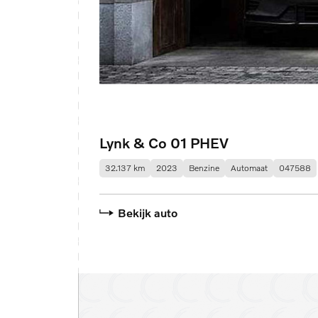
Lynk & Co 01 PHEV
32.137 km
2023
Benzine
Automaat
047588
Bekijk auto