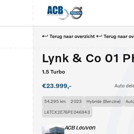
Terug naar overzicht
Terug naar ov
Lynk & Co 01 
1.5 Turbo
€23.999,-
Auto del
54.295 km
2023
Hybride (Benzine)
Aut
L6TCX2E76PE046943
ACB Leuven