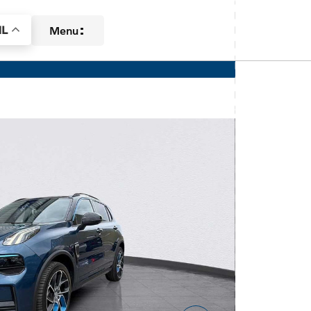
L
Menu
Aanbod
Diensten
Over ons
Contact
Verkocht