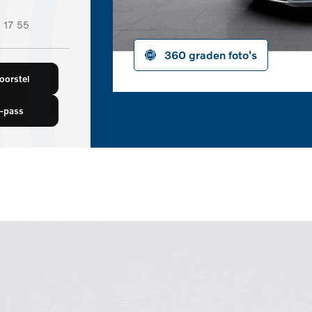
 17 55
360 graden foto's
orstel
-pass