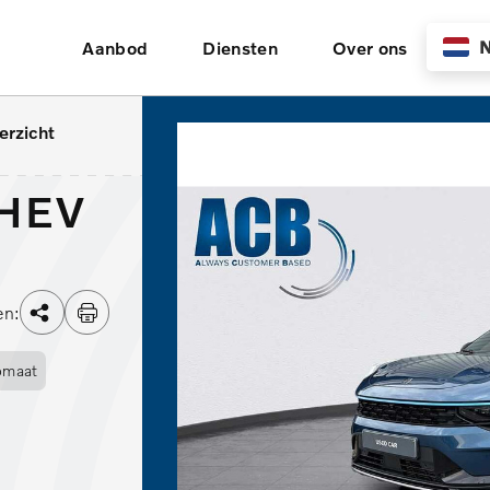
N
Aanbod
Diensten
Over ons
erzicht
PHEV
en:
omaat