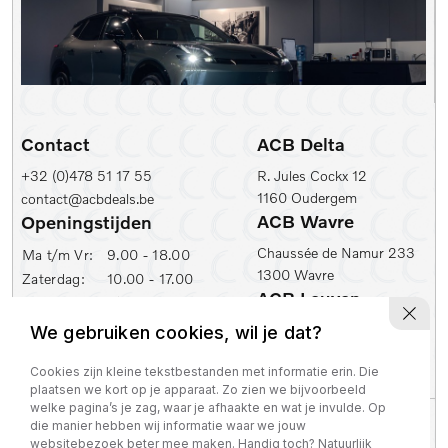
Contact
ACB Delta
+32 (0)478 51 17 55
R. Jules Cockx 12
1160 Oudergem
contact@acbdeals.be
ACB Wavre
Openingstijden
Chaussée de Namur 233
Ma t/m Vr:
9.00 - 18.00
1300 Wavre
Zaterdag:
10.00 - 17.00
ACB Leuven
ACB Zaventem
Ambachtenlaan 2
We gebruiken cookies, wil je dat?
Leuvensesteenweg 430
3001 Leuven
1930 Zaventem
Cookies zijn kleine tekstbestanden met informatie erin. Die
plaatsen we kort op je apparaat. Zo zien we bijvoorbeeld
welke pagina’s je zag, waar je afhaakte en wat je invulde. Op
Privacy policy
die manier hebben wij informatie waar we jouw
BTW nummer: BE 0821 129 645
websitebezoek beter mee maken. Handig toch? Natuurlijk