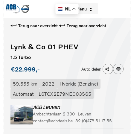
Menu
NL
Terug naar overzicht
Terug naar overzicht
Lynk & Co 01 PHEV
Home
1.5 Turbo
Aanbod
€22.999,-
Auto delen:
Diensten
59.555 km
2022
Hybride (Benzine)
Over ons
Automaat
L6TCX2E79NE003565
Contact
ACB Leuven
Ambachtenlaan 2 3001 Leuven
Verkocht
contact@acbdeals.be
+32 (0)478 51 17 55