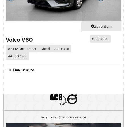
Zaventem
Volvo V60
L
€ 22.499,-
87.193 km
2021
Diesel
Automaat
28
445087 age
A
Bekijk auto
Volg ons: @acbrussels.be