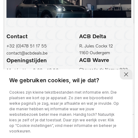
Contact
ACB Delta
+32 (0)478 51 17 55
R. Jules Cockx 12
1160 Oudergem
contact@acbdeals.be
ACB Wavre
Openingstijden
Chaussée de Namur 233
Ma t/m Vr:
9.00 - 18.00
1300 Wavre
Zaterdag:
10.00 - 17.00
We gebruiken cookies, wil je dat?
ACB Leuven
ACB Zaventem
Cookies zijn kleine tekstbestanden met informatie erin. Die
Ambachtenlaan 2
Leuvensesteenweg 430
plaatsen we kort op je apparaat. Zo zien we bijvoorbeeld
3001 Leuven
1930 Zaventem
welke pagina’s je zag, waar je afhaakte en wat je invulde. Op
die manier hebben wij informatie waar we jouw
websitebezoek beter mee maken. Handig toch? Natuurlijk
kies je zelf of je dat toestaat. Daar zijn we eerlijk over. Klik
Privacy policy
op “Cookie instellingen”, vind meer informatie en beheer je
BTW nummer: BE 0821 129 645
voorkeuren.