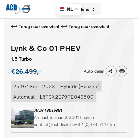
Menu
NL
Terug naar overzicht
Terug naar overzicht
Lynk & Co 01 PHEV
Home
1.5 Turbo
Aanbod
€26.499,-
Auto delen:
Diensten
25.971 km
2023
Hybride (Benzine)
Over ons
Automaat
L6TCX2E79PE049500
Contact
ACB Leuven
Ambachtenlaan 2 3001 Leuven
Verkocht
contact@acbdeals.be
+32 (0)478 51 17 55