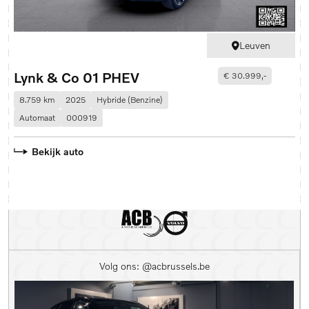
Leuven
Lynk & Co 01 PHEV
L
€ 30.999,-
8.759 km
2025
Hybride (Benzine)
5
Automaat
000919
A
Bekijk auto
Volg ons: @acbrussels.be