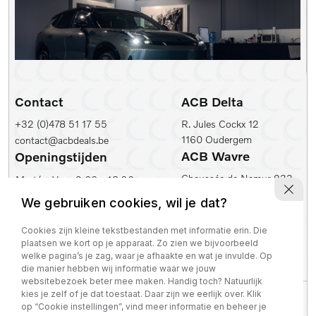
Contact
ACB Delta
+32 (0)478 51 17 55
R. Jules Cockx 12
1160 Oudergem
contact@acbdeals.be
ACB Wavre
Openingstijden
Chaussée de Namur 233
Ma t/m Vr:
9.00 - 18.00
1300 Wavre
Zaterdag:
10.00 - 17.00
We gebruiken cookies, wil je dat?
ACB Leuven
ACB Zaventem
Cookies zijn kleine tekstbestanden met informatie erin. Die
Ambachtenlaan 2
Leuvensesteenweg 430
plaatsen we kort op je apparaat. Zo zien we bijvoorbeeld
3001 Leuven
1930 Zaventem
welke pagina’s je zag, waar je afhaakte en wat je invulde. Op
die manier hebben wij informatie waar we jouw
websitebezoek beter mee maken. Handig toch? Natuurlijk
kies je zelf of je dat toestaat. Daar zijn we eerlijk over. Klik
Privacy policy
op “Cookie instellingen”, vind meer informatie en beheer je
BTW nummer: BE 0821 129 645