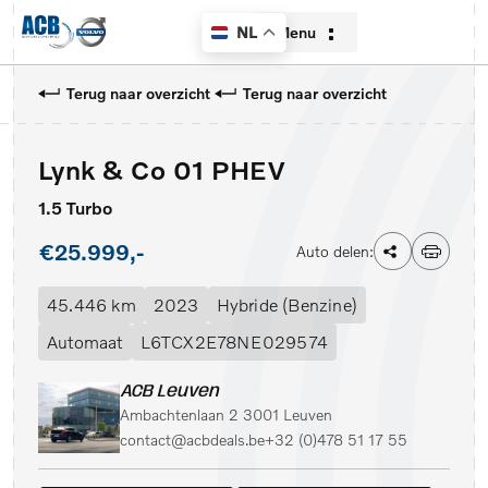
Menu
NL
Terug naar overzicht
Terug naar overzicht
Lynk & Co 01 PHEV
Home
1.5 Turbo
Aanbod
€25.999,-
Auto delen:
Diensten
45.446 km
2023
Hybride (Benzine)
Over ons
Automaat
L6TCX2E78NE029574
Contact
ACB Leuven
Ambachtenlaan 2 3001 Leuven
Verkocht
contact@acbdeals.be
+32 (0)478 51 17 55