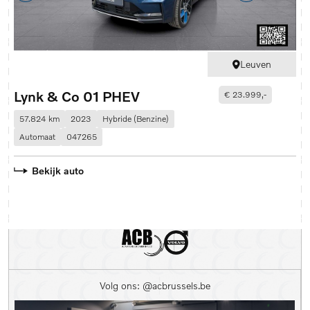
Leuven
Lynk & Co 01 PHEV
L
€ 23.999,-
57.824 km
2023
Hybride (Benzine)
5
Automaat
047265
A
Bekijk auto
Volg ons: @acbrussels.be