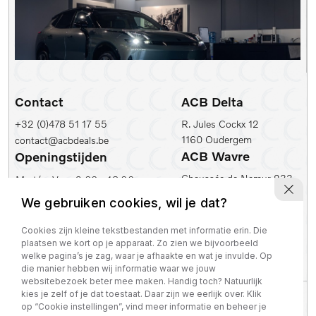
Contact
ACB Delta
+32 (0)478 51 17 55
R. Jules Cockx 12
1160 Oudergem
contact@acbdeals.be
ACB Wavre
Openingstijden
Chaussée de Namur 233
Ma t/m Vr:
9.00 - 18.00
1300 Wavre
Zaterdag:
10.00 - 17.00
We gebruiken cookies, wil je dat?
ACB Leuven
ACB Zaventem
Cookies zijn kleine tekstbestanden met informatie erin. Die
Ambachtenlaan 2
Leuvensesteenweg 430
plaatsen we kort op je apparaat. Zo zien we bijvoorbeeld
3001 Leuven
1930 Zaventem
welke pagina’s je zag, waar je afhaakte en wat je invulde. Op
die manier hebben wij informatie waar we jouw
websitebezoek beter mee maken. Handig toch? Natuurlijk
kies je zelf of je dat toestaat. Daar zijn we eerlijk over. Klik
Privacy policy
op “Cookie instellingen”, vind meer informatie en beheer je
BTW nummer: BE 0821 129 645