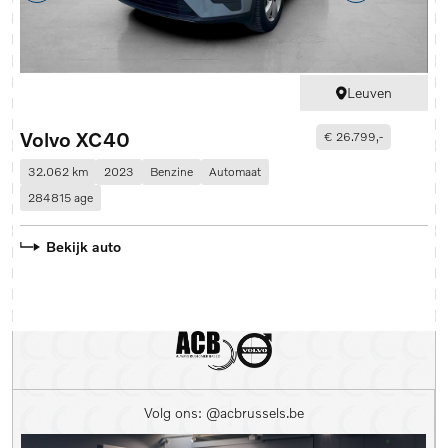
Leuven
Volvo XC40
V
€ 26.799,-
32.062 km
2023
Benzine
Automaat
7
284815 age
5
Bekijk auto
Volg ons: @acbrussels.be