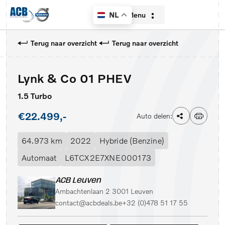
Menu
NL
Terug naar overzicht
Terug naar overzicht
Lynk & Co 01 PHEV
Home
1.5 Turbo
Aanbod
€22.499,-
Auto delen:
Diensten
64.973 km
2022
Hybride (Benzine)
Over ons
Automaat
L6TCX2E7XNE000173
Contact
ACB Leuven
Ambachtenlaan 2 3001 Leuven
Verkocht
contact@acbdeals.be
+32 (0)478 51 17 55