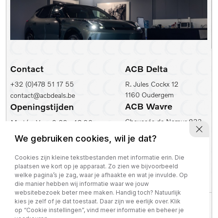
Contact
ACB Delta
+32 (0)478 51 17 55
R. Jules Cockx 12
1160 Oudergem
contact@acbdeals.be
ACB Wavre
Openingstijden
Chaussée de Namur 233
Ma t/m Vr:
9.00 - 18.00
1300 Wavre
Zaterdag:
10.00 - 17.00
We gebruiken cookies, wil je dat?
ACB Leuven
ACB Zaventem
Cookies zijn kleine tekstbestanden met informatie erin. Die
Ambachtenlaan 2
Leuvensesteenweg 430
plaatsen we kort op je apparaat. Zo zien we bijvoorbeeld
3001 Leuven
1930 Zaventem
welke pagina’s je zag, waar je afhaakte en wat je invulde. Op
die manier hebben wij informatie waar we jouw
websitebezoek beter mee maken. Handig toch? Natuurlijk
kies je zelf of je dat toestaat. Daar zijn we eerlijk over. Klik
Privacy policy
op “Cookie instellingen”, vind meer informatie en beheer je
BTW nummer: BE 0821 129 645