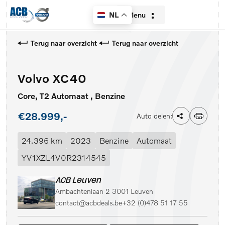
Menu
NL
Terug naar overzicht
Terug naar overzicht
Volvo XC40
Home
Core, T2 Automaat , Benzine
Aanbod
€28.999,-
Auto delen:
Diensten
24.396 km
2023
Benzine
Automaat
Over ons
YV1XZL4V0R2314545
Contact
ACB Leuven
Ambachtenlaan 2 3001 Leuven
Verkocht
contact@acbdeals.be
+32 (0)478 51 17 55