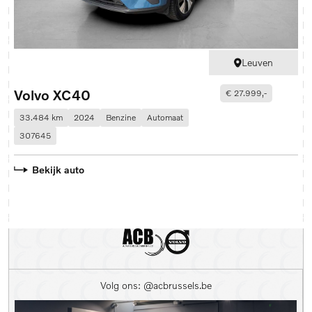
Leuven
Volvo XC40
V
€ 27.999,-
33.484 km
2024
Benzine
Automaat
3
307645
2
Bekijk auto
Volg ons: @acbrussels.be