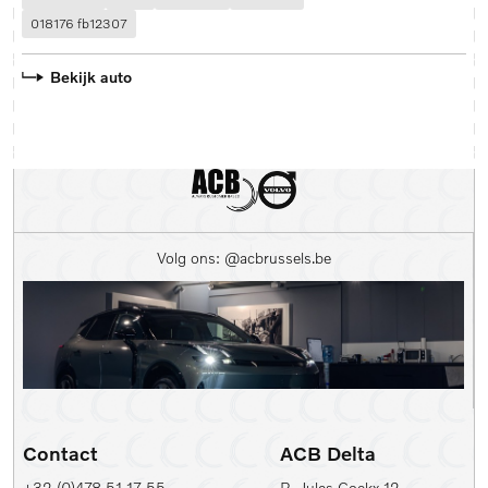
018176 fb12307
Bekijk auto
Volg ons: @acbrussels.be
Contact
ACB Delta
+32 (0)478 51 17 55
R. Jules Cockx 12