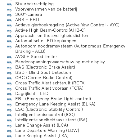
Stuurbekrachtiging
Voorverwarmen van de batterij
360°-camera
ABS + EBD
Actieve gierhoekregeling (Active Yaw Control - AYC)
Active High Beam-Control(AHB-C)
Approach- en thuisveiligheidslichten
Automatische LED koplampen
Autonoom noodremsysteem (Autonomous Emergency
Braking - AEB)
AVSL+ Speed limiter
Bandenspanningswaarschuwing met display
BAS (Electronic Brake Assist)
BSD - Blind Spot Detection
CBC (Corner Brake Control)
Cross Traffic Alert achteruit (RCTA)
Cross Traffic Alert vooraan (FCTA)
Dagrijlicht - LED
EBL (Emergency Brake Light control)
Emergency Lane Keeping Assist (ELKA)
ESC (Electronic Stability Control)
Intelligent cruisecontrol (ICC)
Intelligente snelheidsassistent (ISA)
Lane Change Assist (LCA)
Lane Departure Warning (LDW)
Lane Keeping Assist (LKA)