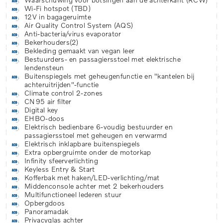
Wi-Fi hotspot (TBD)
12V in bagageruimte
Air Quality Control System (AQS)
Anti-bacteria/virus evaporator
Bekerhouders(2)
Bekleding gemaakt van vegan leer
Bestuurders- en passagiersstoel met elektrische
lendensteun
Buitenspiegels met geheugenfunctie en "kantelen bij
achteruitrijden"-functie
Climate control 2-zones
CN95 air filter
Digital key
EHBO-doos
Elektrisch bedienbare 6-voudig bestuurder en
passagiersstoel met geheugen en verwarmd
Elektrisch inklapbare buitenspiegels
Extra opbergruimte onder de motorkap
Infinity sfeerverlichting
Keyless Entry & Start
Kofferbak met haken/LED-verlichting/mat
Middenconsole achter met 2 bekerhouders
Multifunctioneel lederen stuur
Opbergdoos
Panoramadak
Privacyglas achter