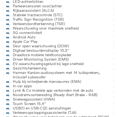
LED-achterlichten
Parkeersensoren voor/achter
Rijbaanassistent (ALCA)
Stabiele tractiecontrole (STC)
Traffic Sign Recognition (TSR)
Verkeersbordherkenning (TSR)
Waarschuwing voor maximale snelheid
5G connectiviteit
Android Auto
Apple Car Play
Deur open waarschuwing (DOW)
Digitaal bestuurdersdisplay 10.2''
Draadloze mobiele telefoonoplader
Driver Monitoring System (DMS)
EV-waarschuwingsgeluid bij lage snelheid
Gezichtsherkenning
Harman Kardon-audiosysteem met 14 luidsprekers,
inclusief subwoofer
Hulp bij ontwijkende manoeuvres (EMA)
In-car apps
Lynk & Co mobiele app verbonden met de auto
Noodremvoorbereiding (Ready Alert Brake - RAB)
Snelwegassistent (HWA)
Touch Screen 15.4''
USB(1) en USB-C(2) aansluitingen
Verkeersopstoppingsassistentie (TJA)
Waarschuwing voor botsingen aan de achterkant (RCW)