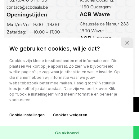
1160 Oudergem
contact@acbdeals.be
ACB Wavre
Openingstijden
Chaussée de Namur 233
Ma t/m Vr:
9.00 - 18.00
1300 Wavre
Zaterdag:
10.00 - 17.00
ACB Leuven
ACB Zaventem
Ambachtenlaan 2
We gebruiken cookies, wil je dat?
Leuvensesteenweg 430
3001 Leuven
1930 Zaventem
Cookies zijn kleine tekstbestanden met informatie erin. Die
plaatsen we kort op je apparaat. Zo zien we bijvoorbeeld
welke pagina’s je zag, waar je afhaakte en wat je invulde. Op
Privacy policy
die manier hebben wij informatie waar we jouw
BTW nummer: BE 0821 129 645
websitebezoek beter mee maken. Handig toch? Natuurlijk
kies je zelf of je dat toestaat. Daar zijn we eerlijk over. Klik
op “Cookie instellingen”, vind meer informatie en beheer je
voorkeuren.
Cookie instellingen
Cookies weigeren
Ga akkoord