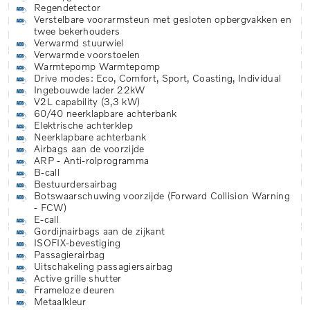
Regendetector
Verstelbare voorarmsteun met gesloten opbergvakken en
twee bekerhouders
Verwarmd stuurwiel
Verwarmde voorstoelen
Warmtepomp Warmtepomp
Drive modes: Eco, Comfort, Sport, Coasting, Individual
Ingebouwde lader 22kW
V2L capability (3,3 kW)
60/40 neerklapbare achterbank
Elektrische achterklep
Neerklapbare achterbank
Airbags aan de voorzijde
ARP - Anti-rolprogramma
B-call
Bestuurdersairbag
Botswaarschuwing voorzijde (Forward Collision Warning
- FCW)
E-call
Gordijnairbags aan de zijkant
ISOFIX-bevestiging
Passagierairbag
Uitschakeling passagiersairbag
Active grille shutter
Frameloze deuren
Metaalkleur