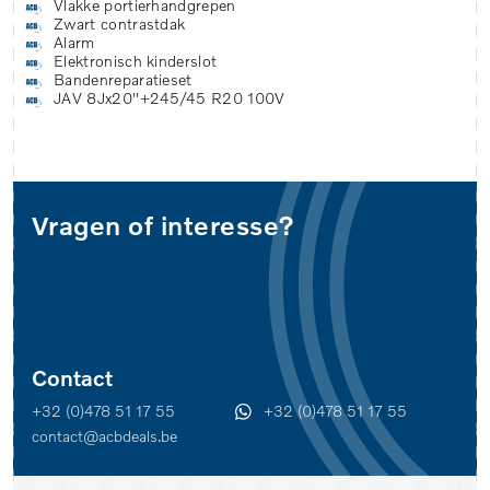
Vlakke portierhandgrepen
Zwart contrastdak
Alarm
Elektronisch kinderslot
Bandenreparatieset
JAV 8Jx20''+245/45 R20 100V
Vragen of interesse?
Contact
+32 (0)478 51 17 55
+32 (0)478 51 17 55
contact@acbdeals.be