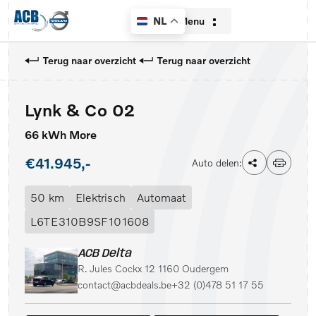
Menu
NL
Terug naar overzicht
Terug naar overzicht
Lynk & Co 02
Home
66 kWh More
Aanbod
€41.945,-
Auto delen:
Diensten
50 km
Elektrisch
Automaat
Over ons
L6TE310B9SF101608
Contact
ACB Delta
R. Jules Cockx 12 1160 Oudergem
Verkocht
contact@acbdeals.be
+32 (0)478 51 17 55