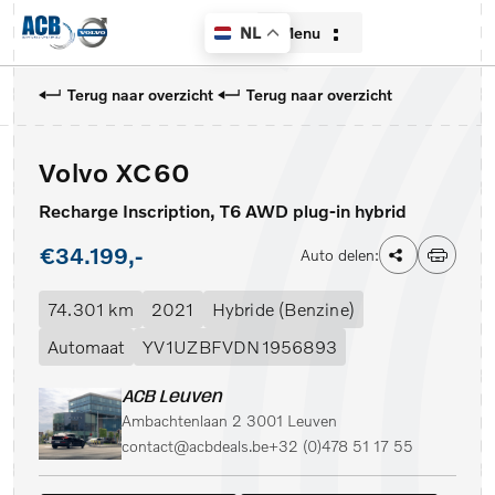
Menu
NL
Terug naar overzicht
Terug naar overzicht
Volvo XC60
Home
Recharge Inscription, T6 AWD plug-in hybrid
Aanbod
€34.199,-
Auto delen:
Diensten
74.301 km
2021
Hybride (Benzine)
Over ons
Automaat
YV1UZBFVDN1956893
Contact
ACB Leuven
Ambachtenlaan 2 3001 Leuven
Verkocht
contact@acbdeals.be
+32 (0)478 51 17 55