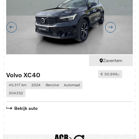
Zaventem
Volvo XC40
V
€ 30.999,-
45.317 km
2024
Benzine
Automaat
2
304352
0
Bekijk auto