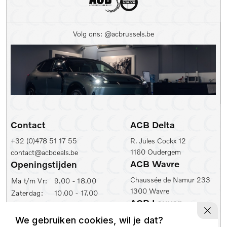
Volg ons: @acbrussels.be
Contact
ACB Delta
+32 (0)478 51 17 55
R. Jules Cockx 12
1160 Oudergem
contact@acbdeals.be
ACB Wavre
Openingstijden
Chaussée de Namur 233
Ma t/m Vr:
9.00 - 18.00
1300 Wavre
Zaterdag:
10.00 - 17.00
ACB Leuven
ACB Zaventem
Ambachtenlaan 2
We gebruiken cookies, wil je dat?
Leuvensesteenweg 430