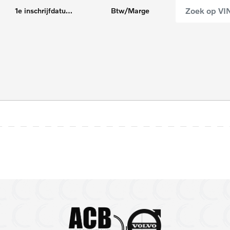
1e inschrijfdatum max
Btw/Marge
5 zitplaatsen
7
Android Auto
A
Panoramadak
P