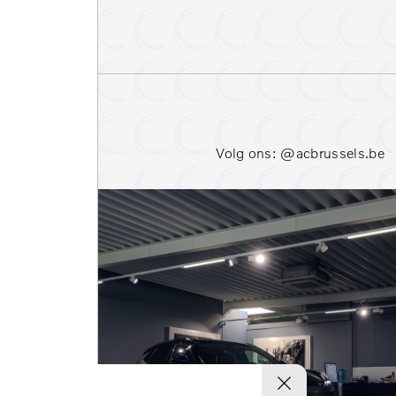
Parkeersensoren voor
Stoelverwarming voor
Warmtepomp
Volg ons: @acbrussels.be
Bekijk resultaten