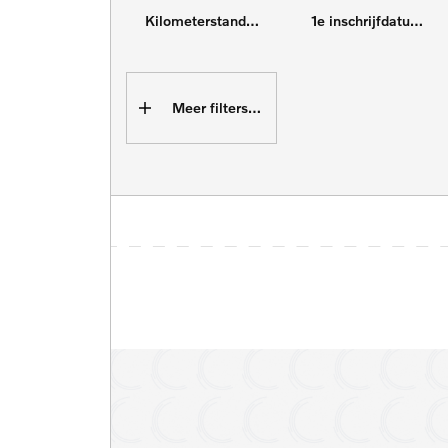
Kilometerstand tot
1e inschrijfdatum min
Meer filters (16)
4x4
Adaptive cruise control
Cruise control