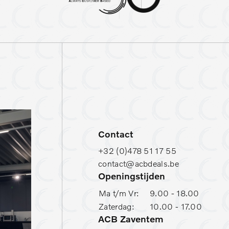
Reservewiel (thuiskomer)
S
Stuurwielverwarming
T
Contact
+32 (0)478 51 17 55
contact@acbdeals.be
Openingstijden
Ma t/m Vr:
9.00 - 18.00
Zaterdag:
10.00 - 17.00
ACB Zaventem