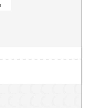
 zitplaatsen
pple CarPlay
arkeersensoren