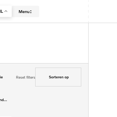
L
Menu
Aanbod
Diensten
Over ons
ie
Sorteren op
Reset filters
Contact
Verkocht
Kilometerstand Van