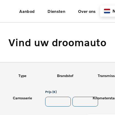
N
Aanbod
Diensten
Over ons
Vind uw droomauto
Type
Brandstof
Transmiss
Prijs (€)
Carrosserie
-