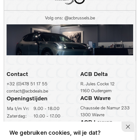
Kleur
Volg ons: @acbrussels.be
Kleur
Carrosserie
Prijs (€)
-
Contact
ACB Delta
Kilometerstand Van
+32 (0)478 51 17 55
R. Jules Cockx 12
1160 Oudergem
contact@acbdeals.be
Kilometerstand tot
ACB Wavre
Openingstijden
Chaussée de Namur 233
Ma t/m Vr:
9.00 - 18.00
1300 Wavre
Zaterdag:
10.00 - 17.00
1e inschrijfdatum min
ACB Leuven
ACB Zaventem
Ambachtenlaan 2
We gebruiken cookies, wil je dat?
Leuvensesteenweg 430
1e inschrijfdatum max
3001 Leuven
1930 Zaventem