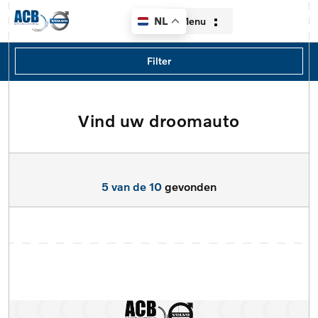
Menu
NL
Filters
Filter
Merk
Merk
Vind uw droomauto
Home
Model
Aanbod
Model
5 van de 10
gevonden
Diensten
Type
Over ons
Brandstof
Contact
Transmissie
Verkocht
Locatie