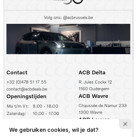
Kleur
Volg ons: @acbrussels.be
Kleur
Carrosserie
Prijs (€)
-
Contact
ACB Delta
Kilometerstand Van
+32 (0)478 51 17 55
R. Jules Cockx 12
1160 Oudergem
contact@acbdeals.be
Kilometerstand tot
ACB Wavre
Openingstijden
Chaussée de Namur 233
Ma t/m Vr:
9.00 - 18.00
1300 Wavre
Zaterdag:
10.00 - 17.00
1e inschrijfdatum min
ACB Leuven
ACB Zaventem
Ambachtenlaan 2
We gebruiken cookies, wil je dat?
Leuvensesteenweg 430
1e inschrijfdatum max
3001 Leuven
1930 Zaventem