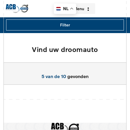
Menu
NL
Filters
Filter
Merk
Merk
Vind uw droomauto
Home
Model
Aanbod
Model
5 van de 10
gevonden
Diensten
Type
Over ons
Brandstof
Contact
Transmissie
Verkocht
Locatie