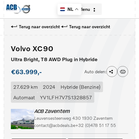
Menu
NL
Terug naar overzicht
Terug naar overzicht
Volvo XC90
Home
Ultra Bright, T8 AWD Plug in Hybride
Aanbod
€63.999,-
Auto delen:
Diensten
27.629 km
2024
Hybride (Benzine)
Over ons
Automaat
YV1LFH7V7S1328857
Contact
ACB Zaventem
Leuvensesteenweg 430 1930 Zaventem
Verkocht
contact@acbdeals.be
+32 (0)478 51 17 55