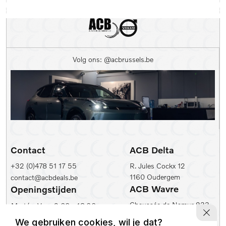
Volg ons: @acbrussels.be
Contact
ACB Delta
+32 (0)478 51 17 55
R. Jules Cockx 12
1160 Oudergem
contact@acbdeals.be
ACB Wavre
Openingstijden
Chaussée de Namur 233
Ma t/m Vr:
9.00 - 18.00
1300 Wavre
Zaterdag:
10.00 - 17.00
We gebruiken cookies, wil je dat?