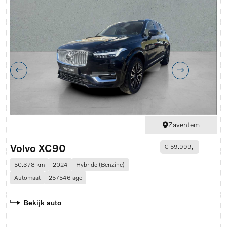
Zaventem
Volvo XC90
V
€ 59.999,-
50.378 km
2024
Hybride (Benzine)
1
Automaat
257546 age
A
Bekijk auto