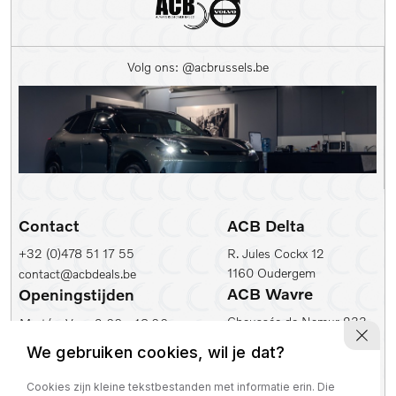
Volg ons: @acbrussels.be
Contact
ACB Delta
+32 (0)478 51 17 55
R. Jules Cockx 12
1160 Oudergem
contact@acbdeals.be
ACB Wavre
Openingstijden
Chaussée de Namur 233
Ma t/m Vr:
9.00 - 18.00
1300 Wavre
Zaterdag:
10.00 - 17.00
We gebruiken cookies, wil je dat?
ACB Leuven
ACB Zaventem
Cookies zijn kleine tekstbestanden met informatie erin. Die
Ambachtenlaan 2
Leuvensesteenweg 430