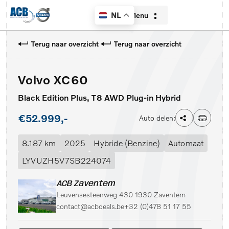
Menu
NL
Terug naar overzicht
Terug naar overzicht
Volvo XC60
Home
Black Edition Plus, T8 AWD Plug-in Hybrid
Aanbod
€52.999,-
Auto delen:
Diensten
8.187 km
2025
Hybride (Benzine)
Automaat
Over ons
LYVUZH5V7SB224074
Contact
ACB Zaventem
Leuvensesteenweg 430 1930 Zaventem
Verkocht
contact@acbdeals.be
+32 (0)478 51 17 55