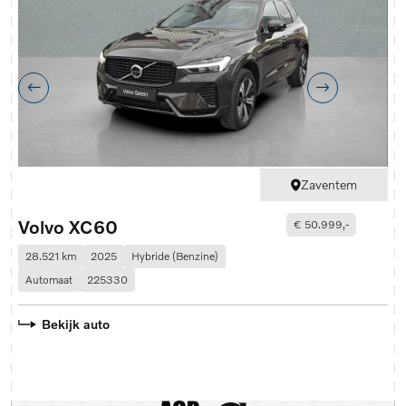
Zaventem
Volvo XC60
V
€ 50.999,-
28.521 km
2025
Hybride (Benzine)
1
Automaat
225330
A
Bekijk auto